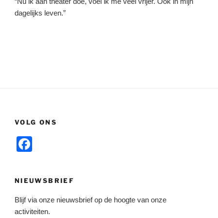
“Nu ik aan theater doe, voel ik me veel vrijer. Ook in mijn
dagelijks leven.”
VOLG ONS
F
a
c
NIEUWSBRIEF
e
Blijf via onze nieuwsbrief op de hoogte van onze
b
activiteiten.