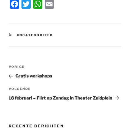
F
T
W
E
a
w
h
m
c
itt
at
ai
e
er
s
l
CATEGORIEËN
UNCATEGORIZED
b
A
o
p
o
p
Bericht
k
Vorig
VORIGE
navigatie
bericht
Gratis workshops
Volgend
VOLGENDE
bericht
18 februari – Flirt op Zondag in Theater Zuidplein
RECENTE BERICHTEN