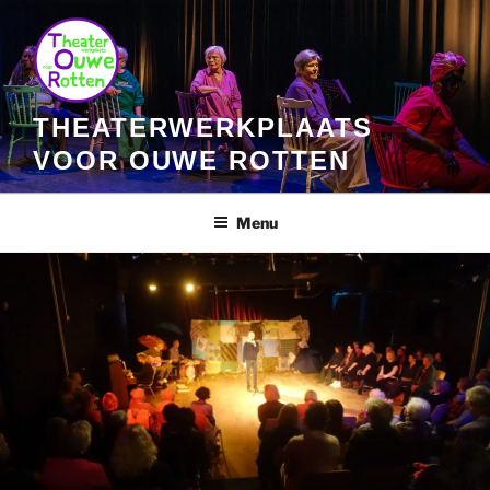
Ga
naar
de
inhoud
THEATERWERKPLAATS
VOOR OUWE ROTTEN
Menu