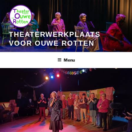
Ga
naar
de
inhoud
THEATERWERKPLAATS
VOOR OUWE ROTTEN
Menu