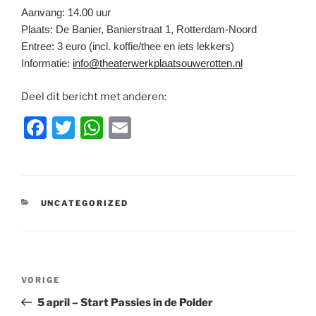
Aanvang: 14.00 uur
Plaats: De Banier, Banierstraat 1, Rotterdam-Noord
Entree: 3 euro (incl. koffie/thee en iets lekkers)
Informatie:
info@theaterwerkplaatsouwerotten.nl
Deel dit bericht met anderen:
F
T
W
E
a
w
h
m
c
itt
at
ai
e
er
s
l
CATEGORIEËN
UNCATEGORIZED
b
A
o
p
o
p
Bericht
k
Vorig
VORIGE
navigatie
bericht
5 april – Start Passies in de Polder