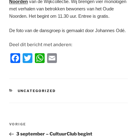
Noorden
van de Wijkcollectie. Wij brengen vier monologen
met verhalen van betrokken bewoners van het Oude
Noorden. Het begint om 11.30 uur. Entree is gratis.
De foto van de dansgroep is gemaakt door Johannes Odé.
Deel dit bericht met anderen:
F
T
W
E
a
w
h
m
c
itt
at
ai
e
er
s
l
CATEGORIEËN
UNCATEGORIZED
b
A
o
p
o
p
Bericht
k
Vorig
VORIGE
navigatie
bericht
3 september – CultuurClub begint