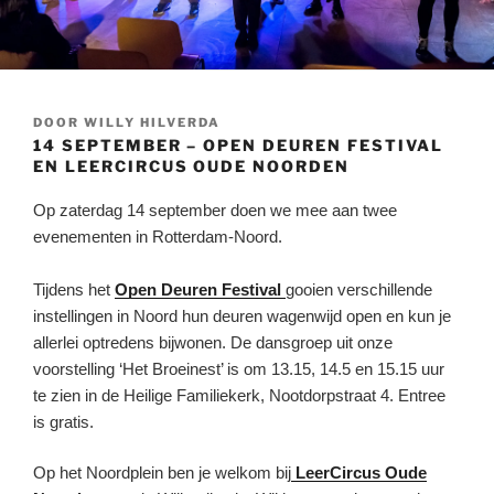
GEPLAATST
DOOR
WILLY HILVERDA
OP
14 SEPTEMBER – OPEN DEUREN FESTIVAL
EN LEERCIRCUS OUDE NOORDEN
Op zaterdag 14 september doen we mee aan twee
evenementen in Rotterdam-Noord.
Tijdens het
Open Deuren Festival
gooien verschillende
instellingen in Noord hun deuren wagenwijd open en kun je
allerlei optredens bijwonen. De dansgroep uit onze
voorstelling ‘Het Broeinest’ is om 13.15, 14.5 en 15.15 uur
te zien in de Heilige Familiekerk, Nootdorpstraat 4. Entree
is gratis.
Op het Noordplein ben je welkom bij
LeerCircus Oude