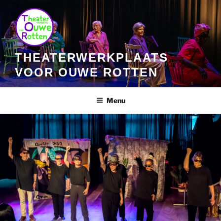
Ga
naar
de
inhoud
THEATERWERKPLAATS
VOOR OUWE ROTTEN
Menu