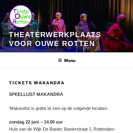
Ga
naar
de
inhoud
THEATERWERKPLAATS
VOOR OUWE ROTTEN
Menu
TICKETS MAKANDRA
SPEELLIJST MAKANDRA
‘Makandra’ is gratis te zien op de volgende locaties:
zondag 22 juni – 14.00 uur
Huis van de Wijk De Banier, Banierstraat 1, Rotterdam-