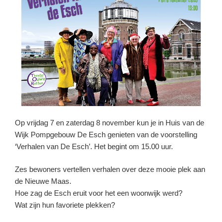
o
p
o
p
k
Op vrijdag 7 en zaterdag 8 november kun je in Huis van de
Wijk Pompgebouw De Esch genieten van de voorstelling
‘Verhalen van De Esch’. Het begint om 15.00 uur.
Zes bewoners vertellen verhalen over deze mooie plek aan
de Nieuwe Maas.
Hoe zag de Esch eruit voor het een woonwijk werd?
Wat zijn hun favoriete plekken?