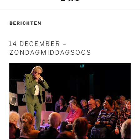
BERICHTEN
GEPLAATST
14 DECEMBER –
OP
ZONDAGMIDDAGSOOS