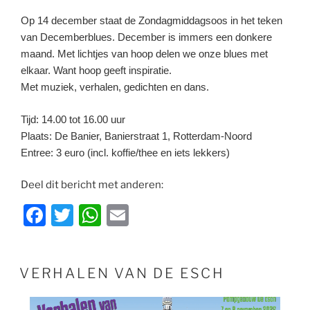
Op 14 december staat de Zondagmiddagsoos in het teken
van Decemberblues. December is immers een donkere
maand. Met lichtjes van hoop delen we onze blues met
elkaar. Want hoop geeft inspiratie.
Met muziek, verhalen, gedichten en dans.
Tijd: 14.00 tot 16.00 uur
Plaats: De Banier, Banierstraat 1, Rotterdam-Noord
Entree: 3 euro (incl. koffie/thee en iets lekkers)
Deel dit bericht met anderen:
F
T
W
E
a
w
h
m
c
itt
at
ai
GEPLAATST
VERHALEN VAN DE ESCH
e
er
s
l
OP
b
A