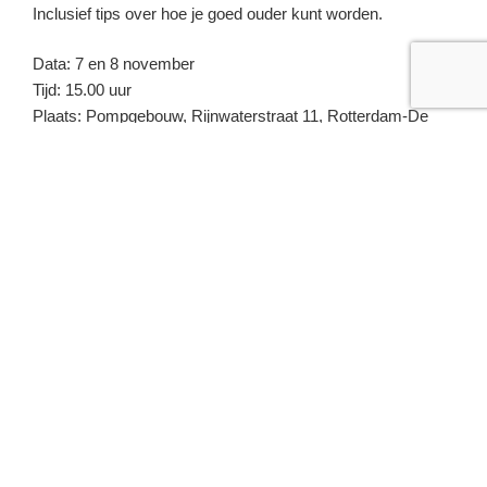
Inclusief tips over hoe je goed ouder kunt worden.
Data: 7 en 8 november
Tijd: 15.00 uur
Plaats: Pompgebouw, Rijnwaterstraat 11, Rotterdam-De
Esch
Entree: gratis, wel reserveren!
Reserveren:
email
Deel dit bericht met anderen:
F
T
W
E
a
w
h
m
c
itt
at
ai
GEPLAATST
12 OKTOBER –
e
er
s
l
OP
ZONDAGMIDDAGSOOS
b
A
o
p