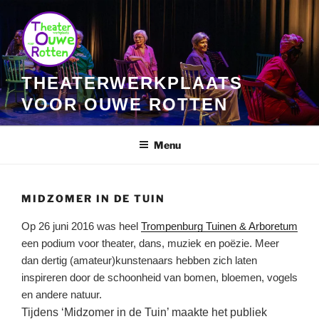
Ga
naar
de
inhoud
THEATERWERKPLAATS
VOOR OUWE ROTTEN
Menu
MIDZOMER IN DE TUIN
Op 26 juni 2016 was heel
Trompenburg Tuinen & Arboretum
een podium voor theater, dans, muziek en poëzie. Meer
dan dertig (amateur)kunstenaars hebben zich laten
inspireren door de schoonheid van bomen, bloemen, vogels
en andere natuur.
Tijdens ‘Midzomer in de Tuin’ maakte het publiek